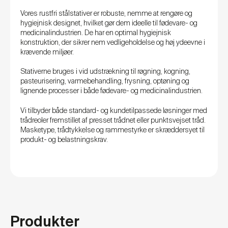
Vores rustfri stålstativer er robuste, nemme at rengøre og
hygiejnisk designet, hvilket gør dem ideelle til fødevare- og
medicinalindustrien. De har en optimal hygiejnisk
konstruktion, der sikrer nem vedligeholdelse og høj ydeevne i
krævende miljøer.
Stativerne bruges i vid udstrækning til røgning, kogning,
pasteurisering, varmebehandling, frysning, optøning og
lignende processer i både fødevare- og medicinalindustrien.
Vi tilbyder både standard- og kundetilpassede løsninger med
trådreoler fremstillet af presset trådnet eller punktsvejset tråd.
Masketype, trådtykkelse og rammestyrke er skræddersyet til
produkt- og belastningskrav.
Produkter