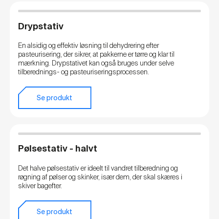
Drypstativ
En alsidig og effektiv løsning til dehydrering efter
pasteurisering, der sikrer, at pakkerne er tørre og klar til
mærkning. Drypstativet kan også bruges under selve
tilberednings- og pasteuriseringsprocessen.
Se produkt
Pølsestativ - halvt
Det halve pølsestativ er ideelt til vandret tilberedning og
røgning af pølser og skinker, især dem, der skal skæres i
skiver bagefter.
Se produkt