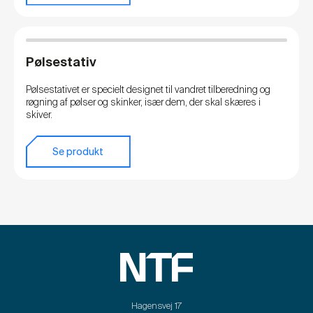
Pølsestativ
Pølsestativet er specielt designet til vandret tilberedning og
røgning af pølser og skinker, især dem, der skal skæres i
skiver.
Se produkt
Hagensvej 17