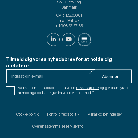
9530 Støvring
Danmark
CVR: 18236001
mail@ntf.dk
+45 98 37 37 66
Tilmeld dig vores nyhedsbrev for at holde dig
opdateret
Indtast
Abonner
din
e-
Samtykke
Ved at abonnere accepterer du vores
Privatlivspolitik
og give samtykke til
mail
*
at modtage opdateringer fra vores virksomhed.
*
*
Cookie-politik
Fortrolighedspolitik
Vilkår og betingelser
Overensstemmelseserklæring