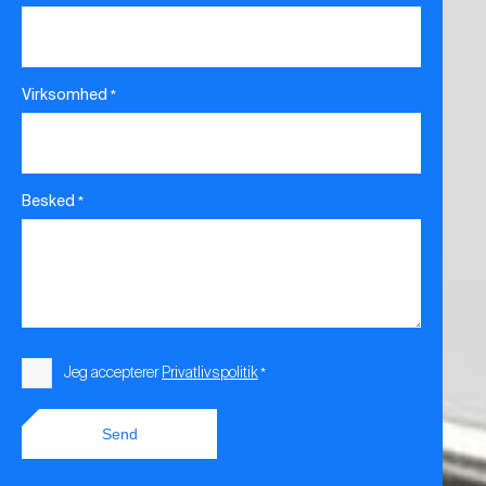
Virksomhed
*
Besked
*
Samtykke
Jeg accepterer
Privatlivspolitik
*
*
Send