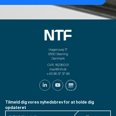
Hagensvej 17
9530 Støvring
Danmark
CVR: 18236001
mail@ntf.dk
+45 98 37 37 66
Tilmeld dig vores nyhedsbrev for at holde dig
opdateret
Indtast