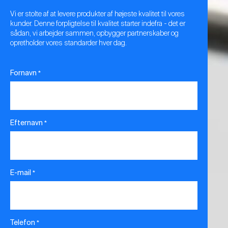
Vi er stolte af at levere produkter af højeste kvalitet til vores
kunder. Denne forpligtelse til kvalitet starter indefra - det er
sådan, vi arbejder sammen, opbygger partnerskaber og
opretholder vores standarder hver dag.
Fornavn
*
Efternavn
*
E-mail
*
Telefon
*