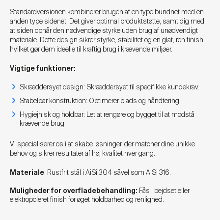
Standardversionen kombinerer brugen af en type bundnet med en
anden type sidenet. Det giver optimal produktstøtte, samtidig med
at siden opnår den nødvendige styrke uden brug af unødvendigt
materiale. Dette design sikrer styrke, stabilitet og en glat, ren finish,
hvilket gør dem ideelle til kraftig brug i krævende miljøer.
Vigtige funktioner:
Skræddersyet design: Skræddersyet til specifikke kundekrav.
Stabelbar konstruktion: Optimerer plads og håndtering.
Hygiejnisk og holdbar: Let at rengøre og bygget til at modstå
krævende brug.
Vi specialiserer os i at skabe løsninger, der matcher dine unikke
behov og sikrer resultater af høj kvalitet hver gang.
Materiale
: Rustfrit stål i AiSi 304 såvel som AiSi 316.
Muligheder for overfladebehandling:
Fås i bejdset eller
elektropoleret finish for øget holdbarhed og renlighed.